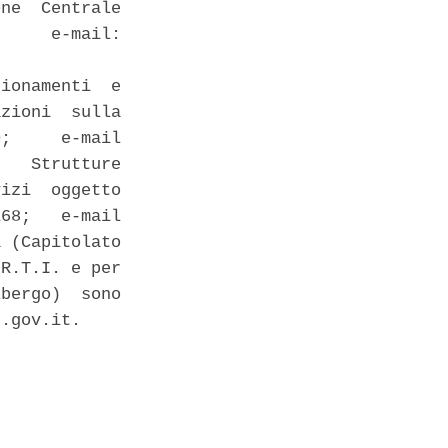
ne  Centrale

     e-mail:

ionamenti  e

zioni  sulla

;     e-mail

   Strutture

izi  oggetto

68;   e-mail

 (Capitolato

R.T.I. e per

bergo)  sono

.gov.it. 
