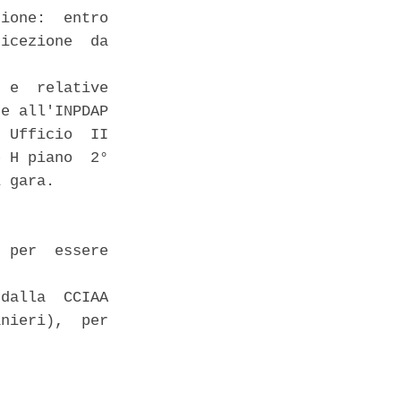
ione:  entro

icezione  da

 e  relative

e all'INPDAP

 Ufficio  II

 H piano  2°

 gara. 

 per  essere

dalla  CCIAA

nieri),  per
