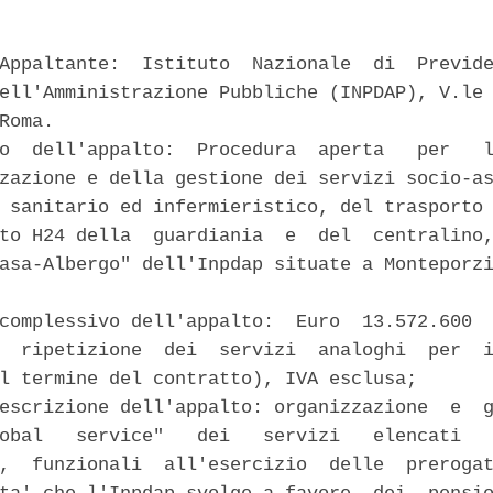
Appaltante:  Istituto  Nazionale  di  Previde
ell'Amministrazione Pubbliche (INPDAP), V.le 
Roma. 

o  dell'appalto:  Procedura  aperta   per   l
zazione e della gestione dei servizi socio-as
 sanitario ed infermieristico, del trasporto 
to H24 della  guardiania  e  del  centralino,
asa-Albergo" dell'Inpdap situate a Monteporzi
complessivo dell'appalto:  Euro  13.572.600  
  ripetizione  dei  servizi  analoghi  per  i
l termine del contratto), IVA esclusa; 

escrizione dell'appalto: organizzazione  e  g
obal   service"   dei   servizi   elencati   
,  funzionali  all'esercizio  delle  prerogat