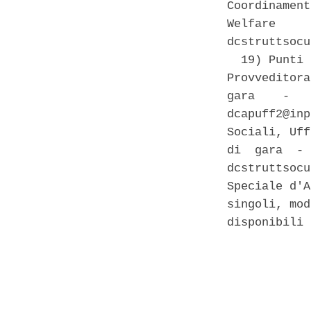
Coordinament
Welfare     
dcstruttsocu
  19) Punti 
Provveditora
gara    -   
dcapuff2@inp
Sociali, Uff
di  gara  - 
dcstruttsocu
Speciale d'A
singoli, mod
disponibili 
            
            