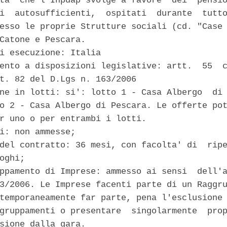
ta' che l'Inpdap svolge a favore  dei  pensio
i  autosufficienti,  ospitati  durante  tutto
esso le proprie Strutture sociali (cd. "Case 
Catone e Pescara. 

i esecuzione: Italia 

ento a disposizioni legislative: artt.  55  c
t. 82 del D.Lgs n. 163/2006 

ne in lotti: si': lotto 1 - Casa Albergo  di 
o 2 - Casa Albergo di Pescara. Le offerte pot
r uno o per entrambi i lotti. 

i: non ammesse; 

del contratto: 36 mesi, con facolta' di  ripe
oghi; 

ppamento di Imprese: ammesso ai sensi  dell'a
3/2006. Le Imprese facenti parte di un Raggru
temporaneamente far parte, pena l'esclusione 
gruppamenti o presentare  singolarmente  prop
sione dalla gara. 
