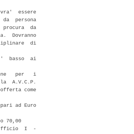
vra'  essere

 da  persona

 procura  da

a.  Dovranno

iplinare  di

'  basso  ai



ne   per   i

la  A.V.C.P.

offerta come

pari ad Euro

o 70,00 

fficio  I  -
