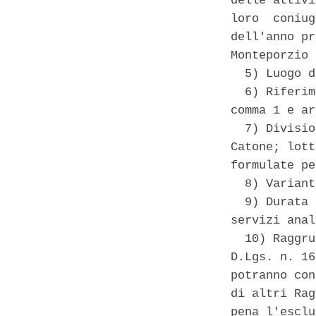
delle attivi
loro  coniug
dell'anno pr
Monteporzio 
  5) Luogo d
  6) Riferim
comma 1 e ar
  7) Divisio
Catone; lott
formulate pe
  8) Variant
  9) Durata 
servizi anal
  10) Raggru
D.Lgs. n. 16
potranno con
di altri Rag
pena l'esclu