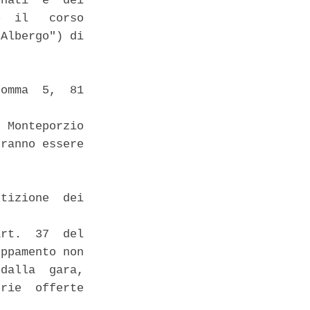
nati  e  dei

  il   corso

Albergo") di

omma  5,  81

 Monteporzio

ranno essere

tizione  dei

rt.  37  del

ppamento non

dalla  gara,

rie  offerte
