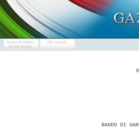
Avviso di rettifica
Atti correlati
Errata corrige
BANDO DI GAR
            