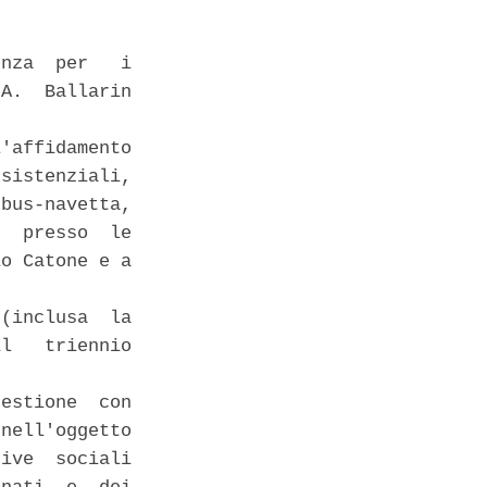
nza  per   i

A.  Ballarin

'affidamento

sistenziali,

bus-navetta,

  presso  le

o Catone e a

(inclusa  la

l   triennio

estione  con

nell'oggetto

ive  sociali
