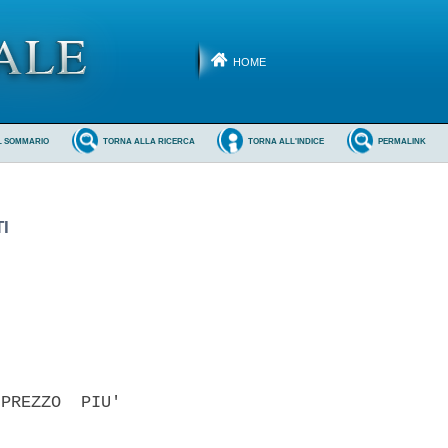
HOME
L SOMMARIO
TORNA ALLA RICERCA
TORNA ALL'INDICE
PERMALINK
I
PREZZO  PIU'
