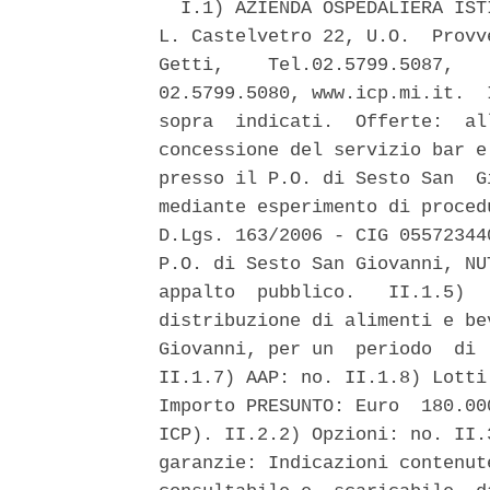
  I.1) AZIENDA OSPEDALIERA IST
L. Castelvetro 22, U.O.  Provv
Getti,    Tel.02.5799.5087,   
02.5799.5080, www.icp.mi.it.  
sopra  indicati.  Offerte:  al
concessione del servizio bar e
presso il P.O. di Sesto San  G
mediante esperimento di proced
D.Lgs. 163/2006 - CIG 05572344
P.O. di Sesto San Giovanni, NU
appalto  pubblico.   II.1.5)  
distribuzione di alimenti e be
Giovanni, per un  periodo  di 
II.1.7) AAP: no. II.1.8) Lotti
Importo PRESUNTO: Euro  180.00
ICP). II.2.2) Opzioni: no. II.
garanzie: Indicazioni contenut