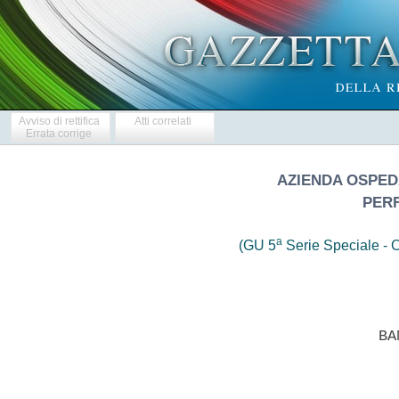
Avviso di rettifica
Atti correlati
Errata corrige
AZIENDA OSPEDA
PER
a
(GU 5
Serie Speciale - C
                            BAN