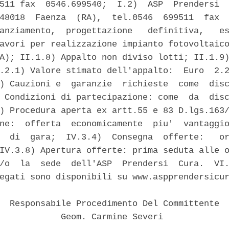
511 fax  0546.699540;  I.2)  ASP  Prendersi  
48018  Faenza  (RA),  tel.0546  699511  fax  
anziamento,  progettazione   definitiva,   es
avori per realizzazione impianto fotovoltaico
A); II.1.8) Appalto non diviso lotti; II.1.9)
.2.1) Valore stimato dell'appalto:  Euro  2.2
) Cauzioni e  garanzie  richieste  come  disc
 Condizioni di partecipazione: come  da  disc
) Procedura aperta ex artt.55 e 83 D.lgs.163/
ne:  offerta  economicamente  piu'  vantaggio
  di  gara;  IV.3.4)  Consegna  offerte:   or
IV.3.8) Apertura offerte: prima seduta alle o
/o  la  sede  dell'ASP  Prendersi  Cura.  VI.
egati sono disponibili su www.aspprendersicur
  Responsabile Procedimento Del Committente 

            Geom. Carmine Severi 
