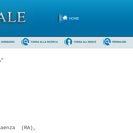
HOME
L SOMMARIO
TORNA ALLA RICERCA
TORNA ALL'INDICE
PERMALINK
A"
aenza  (RA),
