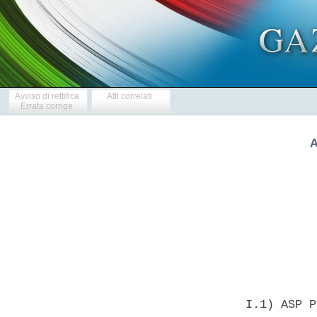
Avviso di rettifica
Atti correlati
Errata corrige
A
            
  I.1) ASP P