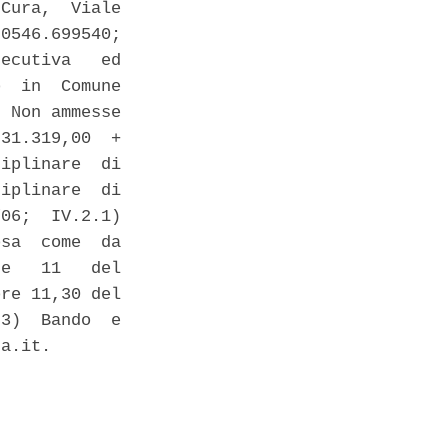
Cura,  Viale

0546.699540;

ecutiva   ed

  in  Comune

 Non ammesse

31.319,00  +

iplinare  di

iplinare  di

06;  IV.2.1)

sa  come  da

e   11   del

re 11,30 del

3)  Bando  e

a.it. 
