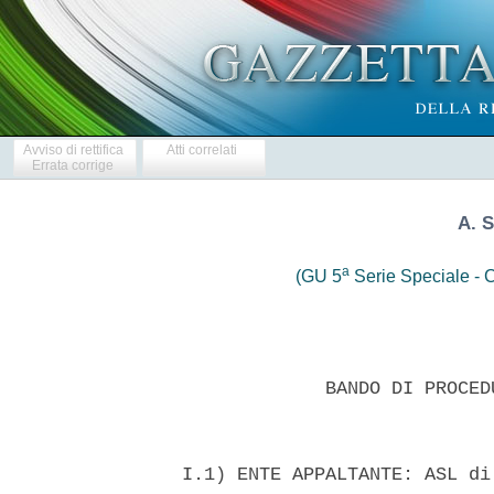
Avviso di rettifica
Atti correlati
Errata corrige
A. 
a
(GU 5
Serie Speciale - C
               BANDO DI PROCED
  I.1) ENTE APPALTANTE: ASL di