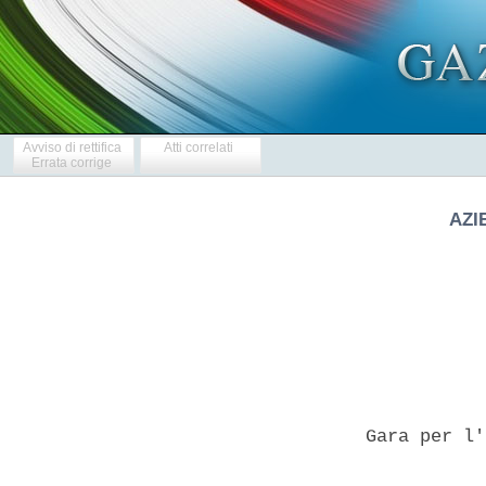
Avviso di rettifica
Atti correlati
Errata corrige
AZI
 Gara per l'