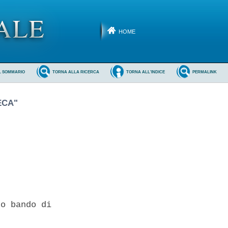
HOME
L SOMMARIO
TORNA ALLA RICERCA
TORNA ALL'INDICE
PERMALINK
ECA"
o bando di 
