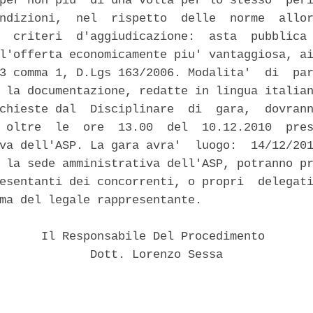
per non piu' di una volta per lo stesso  peri
ndizioni,  nel  rispetto  delle  norme  allor
  criteri  d'aggiudicazione:  asta  pubblica 
l'offerta economicamente piu' vantaggiosa, ai
3 comma 1, D.Lgs 163/2006. Modalita'  di  par
 la documentazione, redatte in lingua italian
chieste dal  Disciplinare  di  gara,  dovrann
 oltre  le  ore  13.00  del  10.12.2010  pres
va dell'ASP. La gara avra'  luogo:  14/12/201
 la sede amministrativa dell'ASP, potranno pr
esentanti dei concorrenti, o propri  delegati
ma del legale rappresentante. 

      Il Responsabile Del Procedimento 

             Dott. Lorenzo Sessa 
