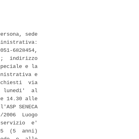
ersona, sede

inistrativa:

051-6828454,

;  indirizzo

peciale e la

nistrativa e

chiesti  via

 lunedi'  al

e 14.30 alle

l'ASP SENECA

/2006  Luogo

servizio  e'

5  (5  anni)
