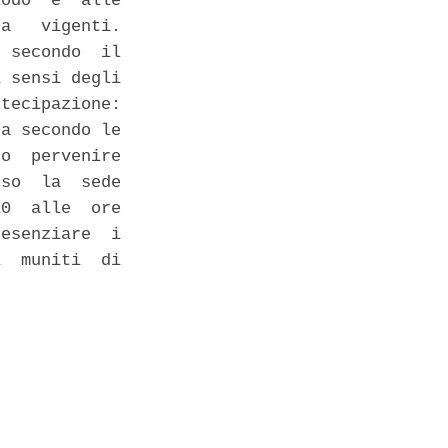
odo  e  alle

a   vigenti.

 secondo  il

 sensi degli

tecipazione:

a secondo le

o  pervenire

so  la  sede

0  alle  ore

esenziare  i

  muniti  di
