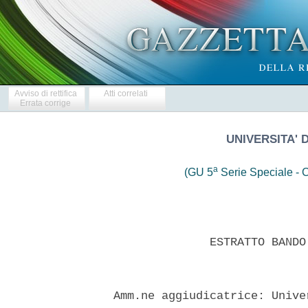
Avviso di rettifica
Atti correlati
Errata corrige
UNIVERSITA' 
a
(GU 5
Serie Speciale - C
                ESTRATTO BANDO
  Amm.ne aggiudicatrice: Unive