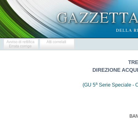
Avviso di rettifica
Atti correlati
Errata corrige
TRE
DIREZIONE ACQUI
a
(GU 5
Serie Speciale - C
 
                            BANDO DI GARA 
 
 
                          SETTORI SPECIALI 
 

  SEZIONE I: ENTE AGGIUDICATORE 
  I.1) DENOMINAZIONE, INDIRIZZI E PUNTI DI CONTATTO 
  Denominazione ufficiale:TRENITALIA S.p.A. -  Direzione  Acquisti  -
Acquisti Industriali 
  Indirizzo postale: Piazza della Croce Rossa 1- 00161 Roma 
  Punti  di  contatto:  TRENITALIA  S.p.A.  -  Direzione  Acquisti  -
Acquisti Industriali Telefono: 0039 06 44103185 - All'attenzione  di:
Dott. Gaetano Bagnoli -  Posta  elettronica:  g.bagnoli@trenitalia.it
Fax: 0039 06 44103194 
  Profilo di committente (URL): www.gare.trenitalia.it 
  Ulteriori informazioni sono disponibili presso: 
  TRENITALIA S.p.A. - Direzione Acquisti  -  Acquisti  Industriali  -
Viale Stazione Porta Vescovo, 3 - 37133 Verona - Fax 0039 045 8439321 
  Il capitolato e la documentazione  complementare  sono  disponibili
presso: TRENITALIA S.p.A. - Direzione Acquisti - Acquisti Industriali
- Viale Stazione Porta Vescovo, 3 -  37133  Verona  -  Fax  0039  045
8439321 
  Le  offerte  o  le  domande  di  partecipazione  vanno  inviate  a:
TRENITALIA S.p.A. - Direzione Acquisti - Acquisti Industriali - Viale
Stazione Porta Vescovo, 3 - 37133 Verona - Fax 0039 045 8439321 
  I.2) PRINCIPALI SETTORI DI ATTIVITA' DELL'ENTE AGGIUDICATORE: 
  Servizi ferroviari 
  SEZIONE II: OGGETTO DELL'APPALTO 
  II.1) DESCRIZIONE 
  II.1.1) Denominazione conferita all'appalto dall'ente aggiudicatore 
  Fornitura e posa in opera di n. 1 Pressa  per  lo  scalettamento  e
prova di consolidamento per dischi  freno  e  banco  di  calettamento
mozzi e dischi freno completi, n.  1  Attrezzatura  per  asportazione
materiale per equilibratura sale montate, n. 8  Piattaforme  girevoli
ed elevabili presso l'O.M.C. Linea ETR di Vicenza - CIG 0538130EE8 
  II.1.2) Tipo di appalto e luogo di esecuzione, luogo di consegna  o
di prestazione dei servizi 
  Fornitura - Acquisto - Sito e luoghi: 
  O.M.C. ETR - Via dell'Arsenale 20-36100 Vicenza 
  II.1.3) Il bando riguarda un appalto pubblico. 
  II.1.4) p.m. 
  II.1.5) Breve descrizione dell'appalto o degli acquisti:  Fornitura
e posa in opera di n. 1  Pressa  per  lo  scalettamento  e  prova  di
consolidamento per dischi freno  e  banco  di  calettamento  mozzi  e
dischi freno completi, n. 1 Attrezzatura per  asportazione  materiale
per  equilibratura  sale  montate,  n.  8  Piattaforme  girevoli   ed
elevabili presso l'O.M.C. Linea ETR di Vicenza 
  II.1.6) CPV  (vocabolario  comune  per  gli  appalti):  Vocabolario
principale - Oggetto principale 426361004. 
  II.1.7) L'appalto rientra nel campo  di  applicazione  dell'accordo
sugli appalti pubblici (AAP): si. 
  II.1.8) Divisione in lotti: no. 
  II.1.9) Ammissibilita' di varianti: no. 
  II.2) QUANTITATIVO O  ENTITA'  DELL'APPALTOII.2.1)  Quantitativo  o
entita'  totale:  Valore  stimato,  IVA  esclusa:   Euro   485.000,00
(compresi costi per la sicurezza) Moneta: Euro 
  Costi per la sicurezza non soggetti a ribasso: Euro 6.500,00 
  L'importo e' cosi' suddiviso: 
  - Fornitura e posa in opera di n. 1 Pressa per lo  scalettamento  e
prova di consolidamento per dischi  freno  e  banco  di  calettamento
mozzi e dischi freno completi 
  Euro 150.000,00 di cui 3.000,00 per  Costi  per  la  sicurezza  non
soggetti a ribasso 
  - Fornitura e posa in opera di n. 1 Attrezzatura  per  asportazione
mate-riale per equilibratura sale montate 
  Euro 85.000,00 cui Euro 500,00  per  Costi  per  la  sicurezza  non
soggetti a ri-basso 
  - Fornitura e posa  in  opera  di  n.  8  Piattaforme  girevoli  ed
elevabili 
  Euro 250.000,00 di cui 3.000,00 per  Costi  per  la  sicurezza  non
soggetti a ribasso 
  II.2.2) Opzioni: no 
  II.3) DURATA DELL'APPALTO O TERMINE DI ESECUZIONE: 120 giorni 
  SEZIONE  III:  INFORMAZIONI  DI  CARATTERE  GIURIDICO,   ECONOMICO,
FINANZIARIO 
  E TECNICO 
  III.1) CONDIZIONI RELATIVE ALL'APPALTO 
  III.1.1) Cauzioni e garanzie richieste 
  a) Cauzione provvisoria a garanzia dell'offerta, pari  al  2%  (due
per cento) dell'importo complessivo a base di gara , avente validita'
per almeno 180 gior-ni dalla data di scadenza del termine fissato per
la presentazione dell'offerta, da costituirsi alternativamente: 
  - mediante versamento in contanti o in titoli del  debito  pubblico
presso l'Istituto di Credito UNICREDIT - cod.  IBAN  IT08  O032  2603
2180  0050  0083  573;  causale:  cauzione   provvisoria   per   gara
DACQ.AIVR\P\2010\39323 di Trenitalia S.p.A. (e in tal caso  l'Impresa
deve  produrre  a  corredo  dell'offerta  copia  del  dispositivo  di
versamento rilasciato dall'Istitu-to bancario); 
  - mediante fideiussione a prima domanda - bancaria o assicurativa o
rila-sciata da  un  intermediario  finanziario  iscritto  nell'elenco
speciale di cui all'articolo 107 del decreto legislativo 1  settembre
1993, n. 385 - corredata da autentica notarile  attestante  poteri  e
qualita' del firmatario 
  In caso di presentazione di offerta da parte di  un  raggruppamento
di imprese non ancora costituito, la cauzione provvisoria deve essere
intestata a tutti i soggetti che costituiranno il raggruppamento. 
  Trattandosi di procedura esperita da impresa pubblica  appartenente
ai c.d. settori speciali, non trova applicazione il disposto  di  cui
all'art. 40, comma 7 del D.Lgs. 163/2006, in relazione alla  cauzione
provvisoria; non e' dunque ammesso - per gli operatori  economici  in
possesso di certificazione del sistema di  qualita'  aziendale  -  il
beneficio della riduzione del 50% dell'importo della garanzia. 
  b) Cauzione definitiva nella  misura  del  10%  (dieci  per  cento)
dell'importo complessivo netto di aggiudicazione  del  contratto,  da
costituirsi da parte del solo Soggetto  aggiudicatario  (in  caso  di
aggiudicazione  ad  un  Raggruppamento  di  imprese  da  parte  della
mandataria in nome e per conto di tutti i soggetti  raggruppati),  da
prestarsi prima della stipula del contratto mediante fideius-sione  a
prima  domanda,  da  costituirsi  in  ottemperanza  a  quanto  verra'
indicato nel Disciplinare di Gara 
  III.1.2) Principali modalita' di finanziamento e di  pagamento  e/o
riferimenti  alle  disposizioni  applicabili  in   materia:   Saranno
precisate nel Disciplinare di Gara. 
  III.1.3) Forma giuridica che dovra' assumere il  raggruppamento  di
operatori e-conomici aggiudicatario 
  Sono ammessi a partecipare alla  gara  tutti  i  soggetti  indicati
all'art. 34, comma 1 del D.Lgs. 163/2006. 
  Al momento della presentazione dell'offerta,  i  Raggruppamenti  di
cui all'art. 34, comma 1, lettere d), e) ed f)  del  D.Lgs.  163/2006
potranno non essere an-cora formalmente costituiti, ma e' sufficiente
che nella domanda, sottoscritta  da  tutte  le  imprese  interessate,
venga espressa la  volonta'  di  costituire  il  raggruppamento,  con
l'indicazione  dell'impresa  che  tra  esse  assumera'  la  veste  di
mandataria  -  capogruppo.   I   Raggruppamenti   medesimi   potranno
presentare of-ferta anche se non ancora costituiti, a condizione  che
l'offerta: i)  sia  sot-toscritta  dalle  imprese  che  costituiranno
l'associazione, il consorzio o il GEIE; ii) contenga  l'impegno  che,
in  caso  di  aggiudicazione,  le  stesse  imprese  costituiranno  il
consorzio o il GEIE, ovvero, nell'ipotesi in cui intendano costituire
un'associazione di  cui  alla  richiamata  lettera  d),  conferiranno
mandato collettivo  speciale  con  rappresentanza  ad  una  di  esse,
espressamente  indicata  e  qualificata  come  mandataria,  la  quale
stipulera' il  contratto  in  no-me  e  per  conto  proprio  e  delle
mandanti. 
  In relazione all'eventuale costituzione di Raggruppamenti - di  cui
al gia' ri-chiamato art. 34, comma 1, lettere d), e) ed f) - di  tipo
orizzontale, ai sen-si dell'art. 37, comma 2 del D.Lgs. 163/2006,  si
precisa che i requisiti di cui ai  successivi  paragrafi  III.2.2)  e
III.2.3),  sempreche'  frazionabili,   do-vranno   essere   posseduti
dall'impresa mandataria (o capogruppo) in misura non inferiore al  40
%  di  quanto  richiesto  all'intero  raggruppamento;   la   restante
percentuale deve essere posseduta cumulativamente dalle altre imprese
aderenti all'associazione (o al consorzio o  al  GEIE),  ciascuna  in
misura  non  inferiore  al  10  %  di  quanto  richiesto   all'intero
raggruppamento. 
  All'atto  della  presentazione   dell'offerta,   i   Raggruppamenti
dovranno indicare, a pena di esclusione, la quota di prestazioni  che
ciascun componente il Raggruppamento intende eseguire,  comunque  nei
limiti dei requisiti posseduti nel rispetto  di  quanto  previsto  ai
precedenti commi. 
  I concorrenti riuniti in  Raggruppamento  temporaneo,  in  caso  di
aggiudicazione, dovranno eseguire le  prestazioni  nella  percentuale
corrispondente  alla  quota  di  partecipazione   al   Raggruppamento
medesimo. 
  In ogni caso l'impresa mandataria dovra' assumere ed  eseguire  una
percentuale delle attivita' di commessa in misura maggioritaria. 
  E' vietata la presentazione di offerte alla  gara  in  piu'  di  un
raggruppamento temporaneo, consorzio o GEIE di cui al richiamato art.
34, comma 1, lettere d), e) ed f), ovvero la presentazione di offerte
in forma individuale e quale componente di un'associazione, consorzio
o GEIE. 
  I consorzi di cui al richiamato art. 34, comma 1, lettere b)  e  c)
sono tenuti ad indicare, in sede di offerta, per quali consorziati il
consorzio concorre; a questi ultimi e' fatto divieto di  partecipare,
in qualsiasi altra forma, alla medesima gara; in caso  di  violazione
sono esclusi dalla gara sia il consorzio  sia  il  consorziato  e  si
applica l'art. 353 del codice penale. 
  III.1.4)  Altre  condizioni  particolari   cui   e'   soggetta   la
realizzazione dell'appalto: no. 
  III.2) CONDIZIONI DI PARTECIPAZIONE 
  III.2.1) Situazione personale degli operatori, inclusi i  requisiti
relativi  all'iscrizione  nell'albo  professionale  o  nel   registro
commerciale. 
  Informazioni e formalita' necessarie per valutare la co