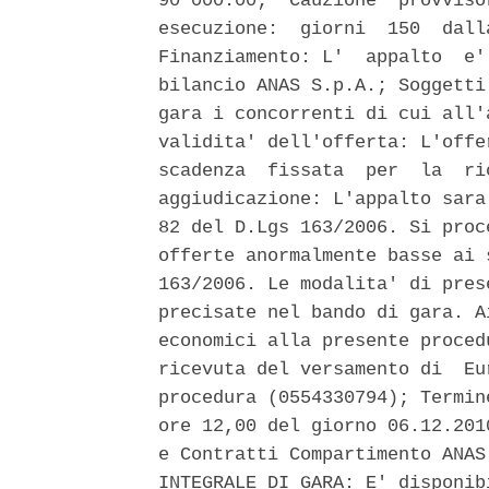
90'000.00;  Cauzione  provviso
esecuzione:  giorni  150  dall
Finanziamento: L'  appalto  e'
bilancio ANAS S.p.A.; Soggetti
gara i concorrenti di cui all'
validita' dell'offerta: L'offe
scadenza  fissata  per  la  ri
aggiudicazione: L'appalto sara
82 del D.Lgs 163/2006. Si proc
offerte anormalmente basse ai 
163/2006. Le modalita' di pres
precisate nel bando di gara. A
economici alla presente proced
ricevuta del versamento di  Eu
procedura (0554330794); Termin
ore 12,00 del giorno 06.12.201
e Contratti Compartimento ANAS
INTEGRALE DI GARA: E' disponib