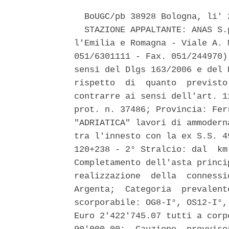
  BoUGC/pb 38928 Bologna, li' 2
  STAZIONE APPALTANTE: ANAS S.
l'Emilia e Romagna - Viale A. 
051/6301111 - Fax. 051/244970)
sensi del Dlgs 163/2006 e del 
rispetto  di  quanto  previsto
contrarre ai sensi dell'art. 1
prot. n. 37486; Provincia: Fer
"ADRIATICA" lavori di ammodern
tra l'innesto con la ex S.S. 4
120+238 - 2° Stralcio: dal  km
Completamento dell'asta princi
realizzazione  della  connessi
Argenta;  Categoria  prevalent
scorporabile: OG8-I°, OS12-I°,
Euro 2'422'745.07 tutti a corp