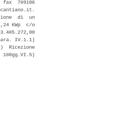
 fax  789106

cantiano.it.

ione  di  un

,24 KWp  c/o

3.485.272,00

ara. IV.1.1)

)  Ricezione

 180gg.VI.5)
