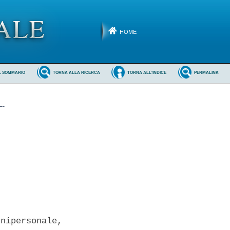
HOME
L SOMMARIO
TORNA ALLA RICERCA
TORNA ALL'INDICE
PERMALINK
.
nipersonale,
