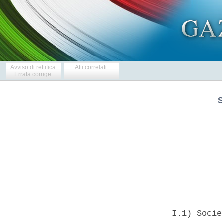
Avviso di rettifica
Atti correlati
Errata corrige
            
  I.1) Socie