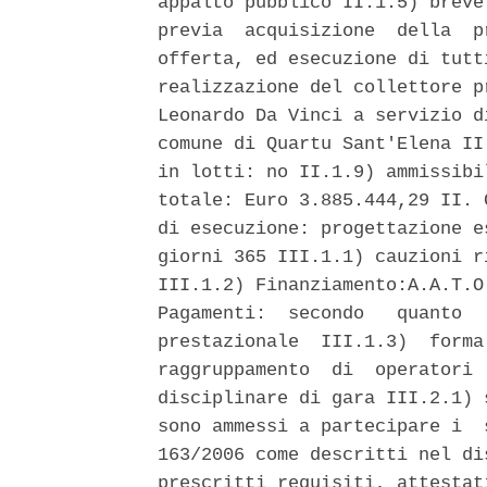
appalto pubblico II.1.5) breve
previa  acquisizione  della  p
offerta, ed esecuzione di tutt
realizzazione del collettore p
Leonardo Da Vinci a servizio d
comune di Quartu Sant'Elena II
in lotti: no II.1.9) ammissibi
totale: Euro 3.885.444,29 II. 
di esecuzione: progettazione e
giorni 365 III.1.1) cauzioni r
III.1.2) Finanziamento:A.A.T.O
Pagamenti:  secondo   quanto  
prestazionale  III.1.3)  forma
raggruppamento  di  operatori 
disciplinare di gara III.2.1) 
sono ammessi a partecipare i  
163/2006 come descritti nel di
prescritti requisiti, attestat