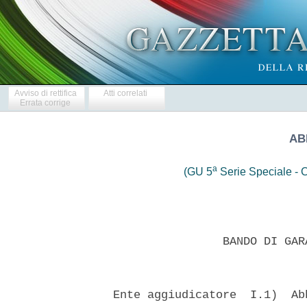
Avviso di rettifica
Atti correlati
Errata corrige
AB
a
(GU 5
Serie Speciale - C
                  BANDO DI GAR
  Ente aggiudicatore  I.1)  Ab