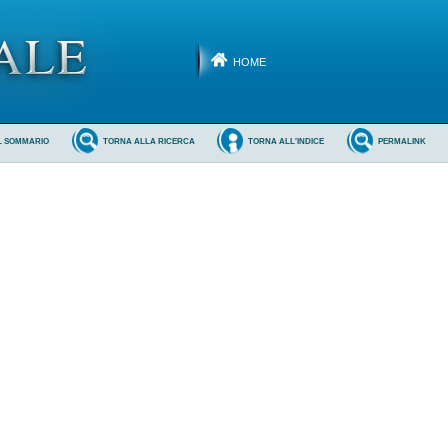
HOME
L SOMMARIO
TORNA ALLA RICERCA
TORNA ALL'INDICE
PERMALINK