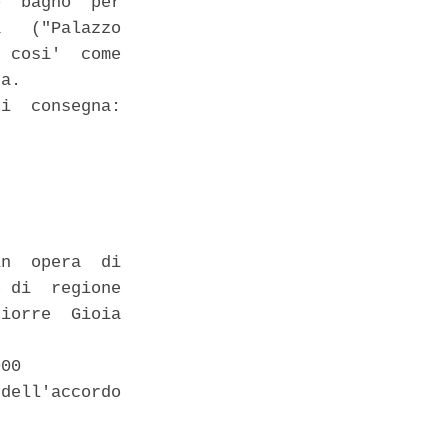
  bagno  per

   ("Palazzo

 cosi'  come

a. 

i  consegna:

 

n  opera  di

 di  regione

iorre  Gioia

00 

dell'accordo
