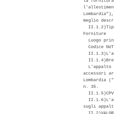
la fornitura
l'allestimen
Lombardia"),
meglio descr
  II.1.2)Tip
Forniture 

  Luogo prin
  Codice NUT
  II.1.3)L'a
  II.1.4)Bre
  L'appalto 
accessori ar
Lombardia ("
n. 35. 

  II.1.5)CPV
  II.1.6)L'a
sugli appalt
  II.2)VALOR