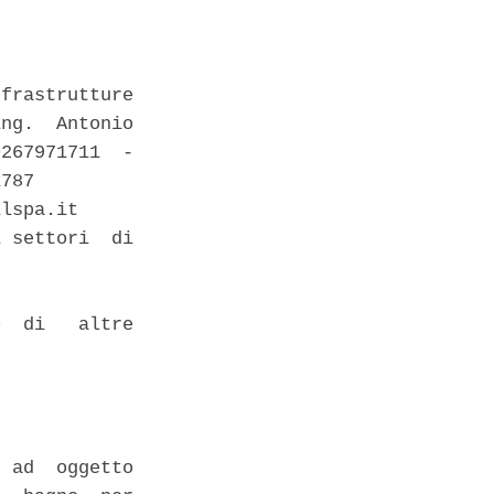
frastrutture

ng.  Antonio

267971711  -

787 

lspa.it 

 settori  di

  di   altre

 ad  oggetto
