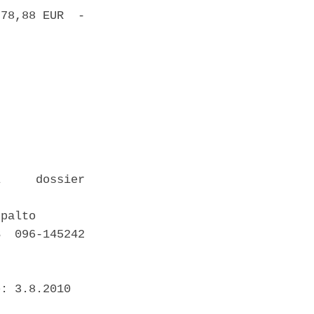
78,88 EUR  -

     dossier

palto 

  096-145242

: 3.8.2010 
