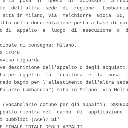
 e la  posa  in  opera  di  accessori  arredo
to  dell'altra  sede  di  regione   Lombardia
 sita in Milano, via  Melchiorre  Gioia  35, 
itto nella documentazione posta a base di gar
o di  appalto  e  luogo  di  esecuzione  o  d
cipale di consegna: Milano. 

S ITC45 

vviso riguarda 

ve descrizione dell'appalto o degli acquisti:
ha per oggetto  la  fornitura  e  la  posa  i
redo bagno per l'allestimento dell'altra sede
Palazzo Lombardia") sito in Milano, via Melch
 (vocabolario comune per gli appalti): 392900
ppalto rientra nel  campo  di  applicazione  
i pubblici (AAP)? Si' 

E FINALE TOTALE DEGLI APPALTI 
