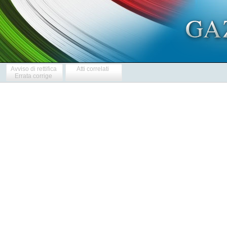
Avviso di rettifica
Atti correlati
Errata corrige
            
            