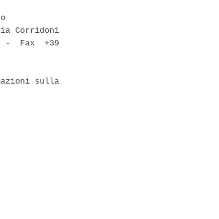
o 

ia Corridoni

 -  Fax  +39

azioni sulla

 
