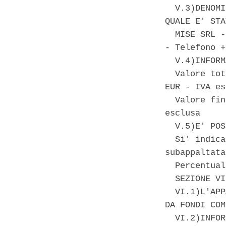
  V.3)DENOMI
QUALE E' STA
  MISE SRL -
- Telefono +
  V.4)INFORM
  Valore tot
EUR - IVA es
  Valore fin
esclusa 

  V.5)E' POS
  Si' indica
subappaltata
  Percentual
  SEZIONE VI
  VI.1)L'APP
DA FONDI COM
  VI.2)INFOR