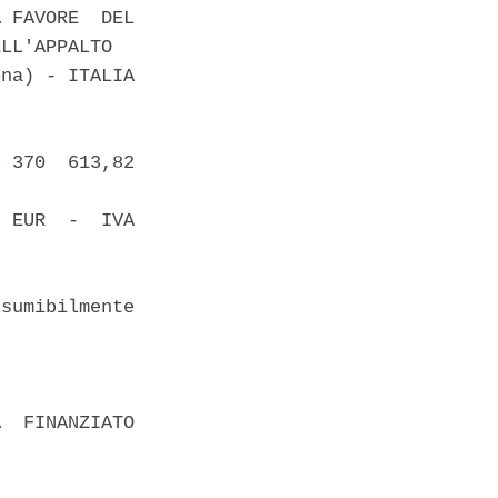
 FAVORE  DEL

LL'APPALTO 

na) - ITALIA

 370  613,82

 EUR  -  IVA

sumibilmente

  FINANZIATO
