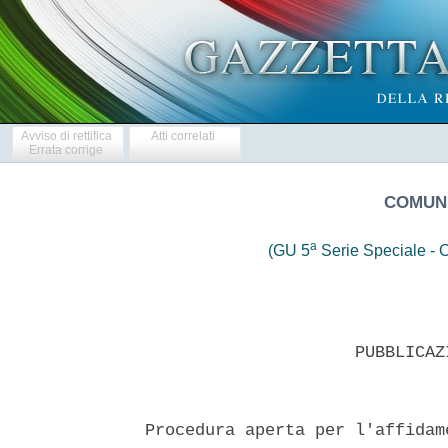
Avviso di rettifica
Atti correlati
Errata corrige
COMUNE
a
(GU 5
Serie Speciale - C
                     PUBBLICAZ
Procedura aperta per l'affidam