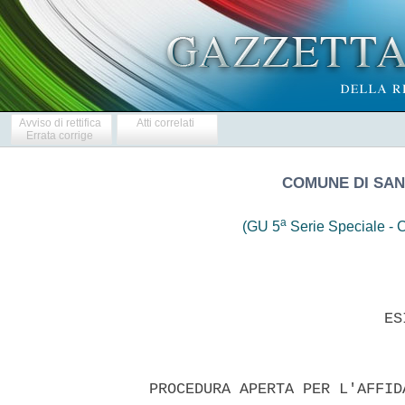
Avviso di rettifica
Atti correlati
Errata corrige
COMUNE DI SAN
a
(GU 5
Serie Speciale - C
                            ESI
  PROCEDURA APERTA PER L'AFFID