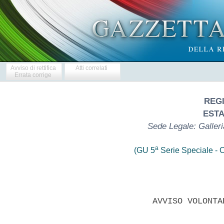
Avviso di rettifica
Atti correlati
Errata corrige
REG
ESTA
Sede Legale: Galler
a
(GU 5
Serie Speciale - C
                AVVISO VOLONTA