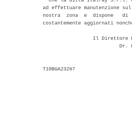
  Che la ditta Italray S.r.l. 
ad effettuare manutenzione sul
nostra  zona  e  dispone   di 
costantemente aggiornati nonch
                 Il Direttore 
                          Dr. 