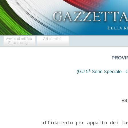
Avviso di rettifica
Atti correlati
Errata corrige
PROVIN
a
(GU 5
Serie Speciale - C
                            ESI
affidamento per appalto dei la