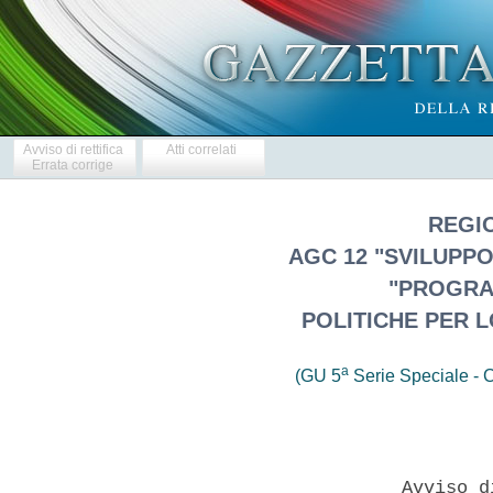
Avviso di rettifica
Atti correlati
Errata corrige
REGI
AGC 12 "SVILUPP
"PROGRA
POLITICHE PER 
a
(GU 5
Serie Speciale - C
                      Avviso d