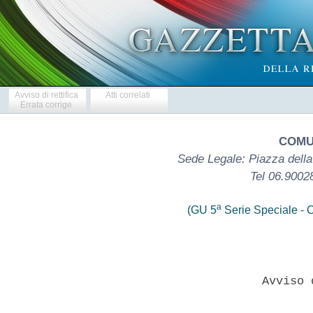
Avviso di rettifica
Atti correlati
Errata corrige
COMU
Sede Legale: Piazza dell
Tel 06.9002
a
(GU 5
Serie Speciale - C
                       Avviso 