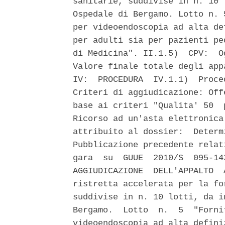
sanitarie, suddivise in n. 10 
Ospedale di Bergamo. Lotto n. 
per videoendoscopia ad alta de
per adulti sia per pazienti pe
di Medicina". II.1.5)  CPV:  O
Valore finale totale degli app
IV:  PROCEDURA  IV.1.1)  Proce
Criteri di aggiudicazione: Off
base ai criteri "Qualita' 50  
Ricorso ad un'asta elettronica
attribuito al dossier:  Determ
Pubblicazione precedente relat
gara  su  GUUE  2010/S  095-14
AGGIUDICAZIONE  DELL'APPALTO  
ristretta accelerata per la fo
suddivise in n. 10 lotti, da i
Bergamo.  Lotto  n.  5  "Forni
videoendoscopia ad alta defini