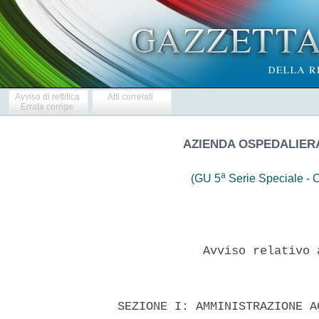
Avviso di rettifica
Atti correlati
Errata corrige
AZIENDA OSPEDALIERA
a
(GU 5
Serie Speciale - C
              Avviso relativo 
  SEZIONE I: AMMINISTRAZIONE A