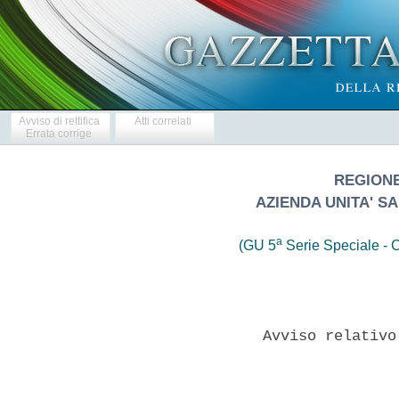
Avviso di rettifica
Atti correlati
Errata corrige
REGIONE
AZIENDA UNITA' S
a
(GU 5
Serie Speciale - C
               Avviso relativo