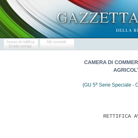
Avviso di rettifica
Atti correlati
Errata corrige
CAMERA DI COMMERC
AGRICOL
a
(GU 5
Serie Speciale - C
                   RETTIFICA A