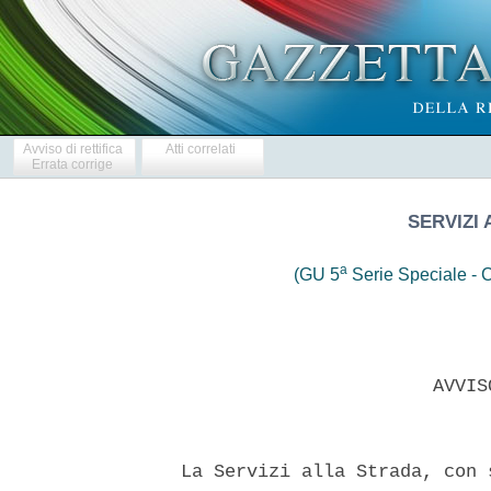
Avviso di rettifica
Atti correlati
Errata corrige
SERVIZI 
a
(GU 5
Serie Speciale - C
                         AVVIS
  La Servizi alla Strada, con 