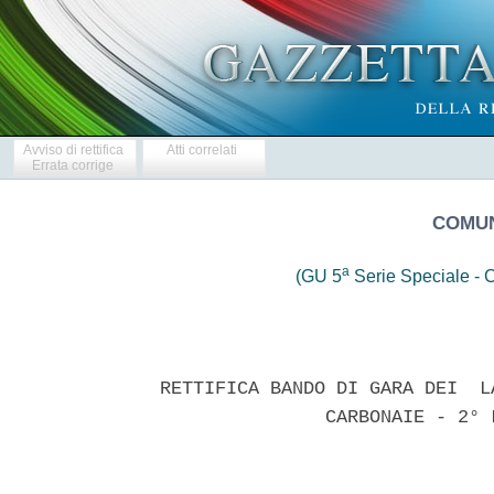
Avviso di rettifica
Atti correlati
Errata corrige
COMUN
a
(GU 5
Serie Speciale - C
RETTIFICA BANDO DI GARA DEI  L
               CARBONAIE - 2° 