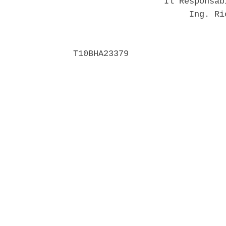
                  Il Responsab
                       Ing. Ri