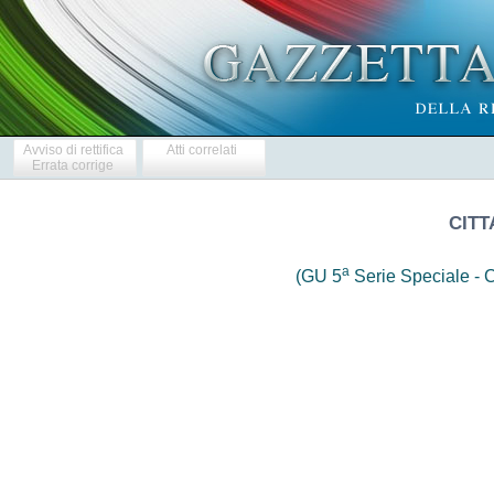
Avviso di rettifica
Atti correlati
Errata corrige
CITT
a
(GU 5
Serie Speciale - C
                     