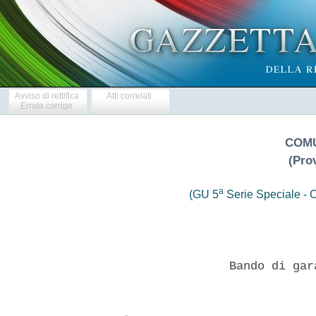
Avviso di rettifica
Atti correlati
Errata corrige
COMU
(Pro
a
(GU 5
Serie Speciale - C
                  Bando di gar