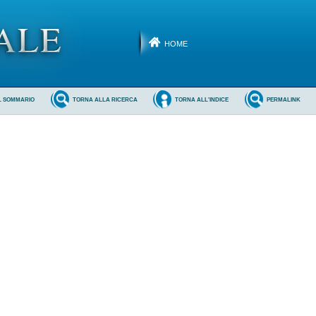
HOME
L SOMMARIO
TORNA ALLA RICERCA
TORNA ALL'INDICE
PERMALINK