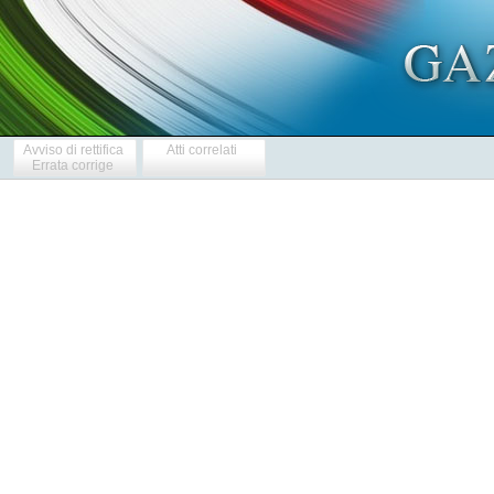
Avviso di rettifica
Atti correlati
Errata corrige
  