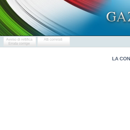
Avviso di rettifica
Atti correlati
Errata corrige
LA CON
    