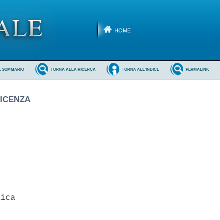
HOME
L SOMMARIO
TORNA ALLA RICERCA
TORNA ALL'INDICE
PERMALINK
FICENZA
ica 
