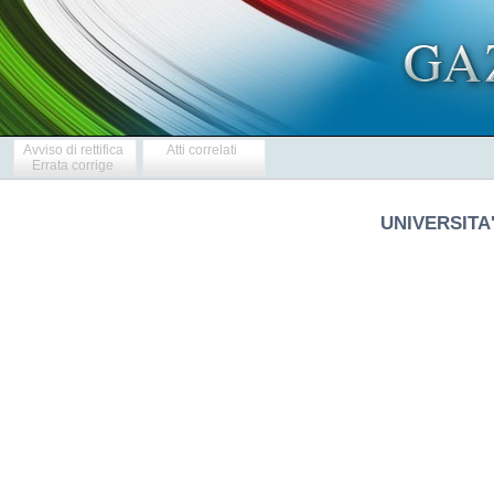
Avviso di rettifica
Atti correlati
Errata corrige
UNIVERSITA
   