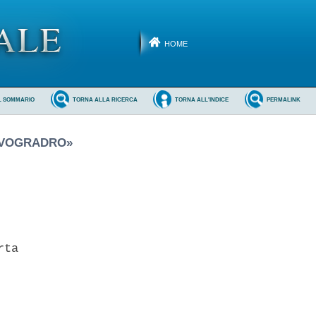
HOME
L SOMMARIO
TORNA ALLA RICERCA
TORNA ALL'INDICE
PERMALINK
 AVOGRADRO»
ta 
