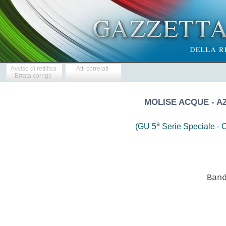
Avviso di rettifica
Atti correlati
Errata corrige
MOLISE ACQUE - A
a
(GU 5
Serie Speciale - C
                  Band