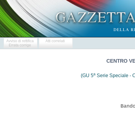
Avviso di rettifica
Atti correlati
Errata corrige
CENTRO VEN
a
(GU 5
Serie Speciale - C
                 Bando