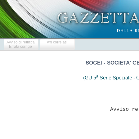
Avviso di rettifica
Atti correlati
Errata corrige
SOGEI - SOCIETA' G
a
(GU 5
Serie Speciale - C
              Avviso re