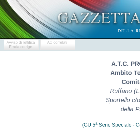
Avviso di rettifica
Atti correlati
Errata corrige
A.T.C. P
Ambito Ter
Comit
Ruffano (LE
Sportello c
della P
a
(GU 5
Serie Speciale - Co