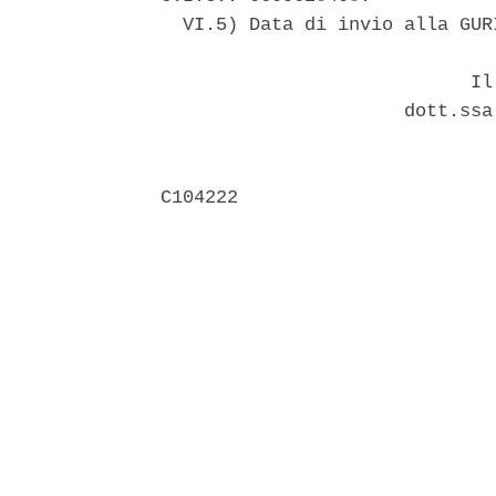
  VI.5) Data di invio alla GUR
                            Il 
                      dott.ssa