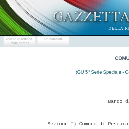
Avviso di rettifica
Atti correlati
Errata corrige
COMU
a
(GU 5
Serie Speciale - Co
                       Bando d
  Sezione I) Comune di Pescara