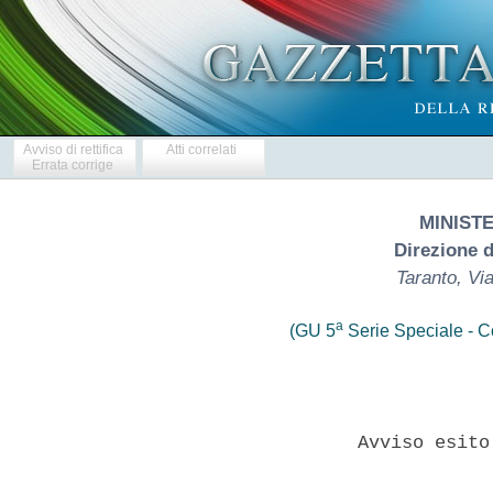
Avviso di rettifica
Atti correlati
Errata corrige
MINIST
Direzione 
Taranto, Vi
a
(GU 5
Serie Speciale - Co
                  Avviso esito