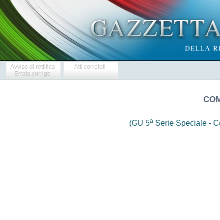
Avviso di rettifica
Atti correlati
Errata corrige
COM
a
(GU 5
Serie Speciale - Co
                     