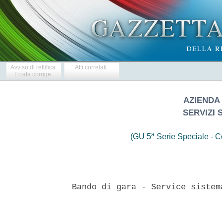
Avviso di rettifica
Atti correlati
Errata corrige
AZIENDA 
SERVIZI 
a
(GU 5
Serie Speciale - Co
Bando di gara - Service sistem
                               