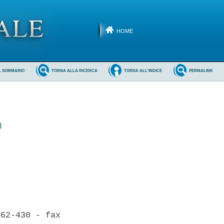
HOME
L SOMMARIO
TORNA ALLA RICERCA
TORNA ALL'INDICE
PERMALINK
)
 

62-430 - fax
