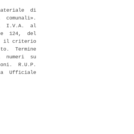
ateriale  di

  comunali».

  I.V.A.  al

e  124,  del

 il criterio

to.  Termine

  numeri  su

oni.  R.U.P.

a  Ufficiale
