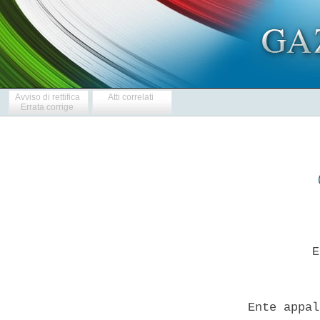
Avviso di rettifica
Atti correlati
Errata corrige
           E
  Ente appal