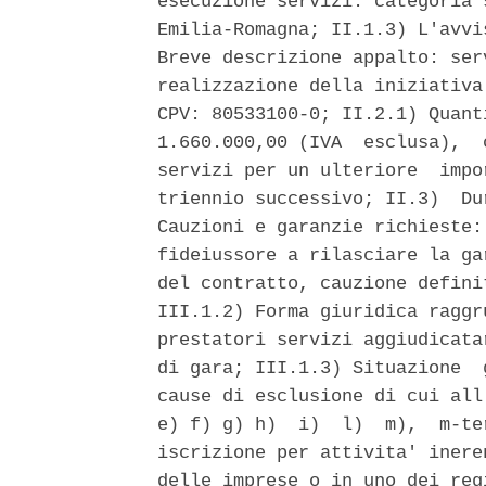
esecuzione servizi: categoria 
Emilia-Romagna; II.1.3) L'avvi
Breve descrizione appalto: ser
realizzazione della iniziativa
CPV: 80533100-0; II.2.1) Quant
1.660.000,00 (IVA  esclusa),  
servizi per un ulteriore  impo
triennio successivo; II.3)  Du
Cauzioni e garanzie richieste:
fideiussore a rilasciare la ga
del contratto, cauzione defini
III.1.2) Forma giuridica raggr
prestatori servizi aggiudicata
di gara; III.1.3) Situazione  
cause di esclusione di cui all
e) f) g) h)  i)  l)  m),  m-te
iscrizione per attivita' inere
delle imprese o in uno dei reg