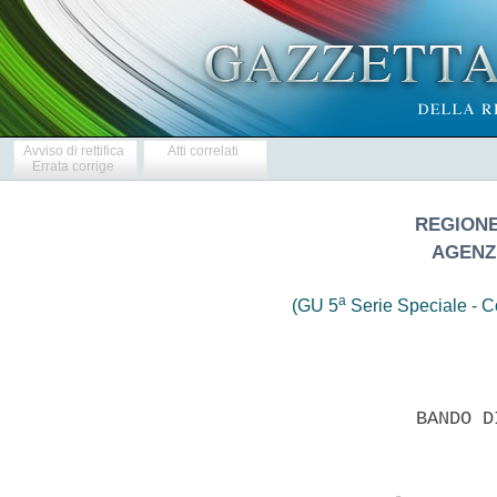
Avviso di rettifica
Atti correlati
Errata corrige
REGIONE
AGENZ
a
(GU 5
Serie Speciale - Co
                       BANDO D