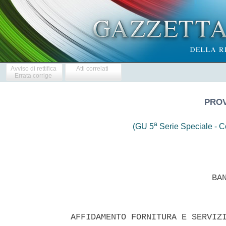
Avviso di rettifica
Atti correlati
Errata corrige
PROV
a
(GU 5
Serie Speciale - Co
 
                            BANDO DI GARA 
 
 
AFFIDAMENTO FORNITURA E SERVIZI PER LA REALIZZAZIONE DI N.5  IMPIANTI
PERMANENTI DI RILEVAMENTO,MISURAZIONE E LETTURA CRONOMETRICA DEITEMPI
DI PERCORRENZA CON PUNTO DI PARTENZA E DI ARRIVO PER  CINQUE  DIVERSE
CRONOSCALATE  PER  BICICLETTE,  DA  COLLOCARSI  NEI  TERRITORI  DELLE
PROVINCE DI COMO  LECCO  E  VERBANIA.  CUP:  G38J10000020009  -  CIG:
                             0610774AA3. 
 

  SEZIONE  I:  AMMINISTRAZIONE  AGGIUDICATRICE  I.1)   DENOMINAZIONE,
INDIRIZZI E PUNTI DI CONTATTO  Denominazione  ufficiale:PROVINCIA  DI
COMO Indirizzo postale: VIA  BORGOVICO  N.148,  Citta':  COMO  Codice
postale:  22100;  Paese:  Italia  Punti  di  contatto:  UFFICIO  GARE
Telefono:       +39        031230462        Posta        elettronica:
infogarecontratti@provincia.como.it Fax: +39  031230827  Indirizzo(i)
internet Amministrazione aggiudicatrice (URL):  www.provincia.como.it
Profilo  di  committente   (URL):   www.provincia.como.it   Ulteriori
informazioni sono disponibili  presso:  I  punti  di  contatto  sopra
indicati Il capitolato  d'oneri  e  la  documentazione  complementare
(inclusi i documenti per il dialogo  competitivo  e  per  il  sistema
dinamico  di  acquisizione)  sono  disponibili  presso:  I  punti  di
contatto sopra indicati Le offerte o  le  domande  di  partecipazione
vanno inviate a: Altro: completare  l'allegato  A.III  I.2)  TIPO  DI
AMMINISTRAZIONE AGGIUDICATRICE E  PRINCIPALI  SETTORI  DI  ATTIVITA':
Agenzia/ufficio regionale o locale  L'amministrazione  aggiudicatrice
acquista  per  conto  di  altre  amministrazioni  aggiudicatrici:  no
SEZIONE  II:   OGGETTO   DELL'APPALTO   II.1)   DESCRIZIONE   II.1.1)
Denominazione     conferita     all'appalto      dall'amministrazione
aggiudicatrice Affidamento fornitura e servizi per  la  realizzazione
di n. 5 impianti permanenti di  rilevamento,  misurazione  e  lettura
cronometrica dei tempi di percorrenza con  punto  di  partenza  e  di
arrivo per cinque diverse cronoscalate per biciclette, da  collocarsi
nei territori delle province di  Como,  Lecco  e  Verbania.  N.  CUP:
G38J10000020009 - N. CIG: 0610774AA3. II.1.2) Tipo di appalto e luogo
di esecuzione, luogo di consegna  o  di  prestazione  dei  servizi(a)
Lavori  (b)  Forniture  (c)  Servizi  Misto   Luogo   principale   di
esecuzione: PROVINCE DI COMO, LECCO E VERBANIA..  Codice  NUTS  ITC42
II.1.3)  L'avviso  riguarda:  un  appalto  pubblico   II.1.5)   Breve
descrizione dell'appalto  o  degli  acquisti  -  Realizzazione  di  5
sistemi di rilevazione zona arrivo  e  zona  salita.  -  Servizio  di
fornitura elettrica ai quadri di punti di rilevazione/trasmissione di
partenza e arrivo; - Attivita' di promozione e marketing; -  Servizio
di manutenzione degli impianti  per  i  periodi  di  installazione  e
conduzione e servizio  di  trasmissione  dati  con  relative  utenze.
Vedasi  descrizione  puntuale  sul  Capitolato  Speciale  disponibile
presso i punti di contatto indicati. II.1.6) CPV (Vocabolario  comune
per gli appalti) Vocabolario principale Oggetto  principale  51211000
II.1.7) L'appalto rientra  nel  campo  di  applicazione  dell'accordo
sugli appalti pubblici (AAP):  no  II.1.8)  Divisione  in  lotti:  no
II.1.9) Ammissibilita' di varianti: no II.2) QUANTITATIVO  O  ENTITA'
DELL'APPALTO II.2.1) Quantitativo o entita' totale:  Euro  405.600,00
Se noto, valore stimato, IVA esclusa: 405 600,00 Moneta: EUR  II.2.2)
Opzioni: no II.3) DURATA DELL'APPALTO O TERMINE DI ESECUZIONE Periodo
in mesi: oppure giorni: 120 per i lavori SEZIONE III: INFORMAZIONI DI
CARATTERE  GIURIDICO,  ECONOMICO,  FINANZIARIO   E   TECNICO   III.1)
CONDIZIONI  RELATIVE  ALL'APPALTO  III.1.1)   Cauzioni   e   garanzie
richieste (se del caso) La garanzia a corredo dell'offerta,  pari  al
2% dell'importo dei lavori dei lavori da appaltare, comprensivo degli
oneri della sicurezza, e' commisurata a  Euro  8.112,00  .  Ai  sensi
dell'art. 75 comma 7 del D.lgs n. 163/2006, l'importo della garanzia,
e del suo eventuale rinnovo, e' ridotto del cinquanta per  cento  per
gli operatori economici  ai  quali  venga  rilasciata,  da  organismi
accreditati, ai sensi delle norme europee  della  serie  UNI  CEI  EN
45000 e della serie UNI CEI EN ISO/IEC 17000, la  certificazione  del
sistema di qualita' conforme alle norme europee della serie  UNI  CEI
ISO  9000,  ovvero  la  dichiarazione  della  presenza  di   elementi
significativi e tra loro correlati di tale  sistema.  Per  fruire  di
tale beneficio, l'operatore economico segnala, in sede di offerta, il
possesso del requisito, e lo  documenta  nei  modi  prescritti  dalle
norme  vigenti.  L'importo  della  garanzia  cosi'   determinato   e'
commisurato  ad  Euro  4.056,00.  La  garanzia   potra',   a   scelta
dell'offerente  essere  presentata  nei  seguenti   modi:-   Mediante
cauzione costituita in contanti o in titoli  del  debito  pubblico  o
garantiti dallo Stato al corso del giorno del  deposito,  presso  una
Sezione di Tesoreria Provinciale o presso le  aziende  autorizzate  a
titolo di pegno a favore dell'Amministrazione aggiudicatrice. In ogni
caso  la  cauzione  del  2%  dovra'  essere   accompagnata   da   una
dichiarazione  -  rilasciata  da  un  fidejussore   verso   l'impresa
concorrente - d'impegno a rilasciare la cauzione  definitiva  qualora
l'offerente risultasse aggiudicatario - A PENA  DI  ESCLUSIONE  DALLA
GARA-  Mediante  fidejussione   portata   da   polizza   assicurativa
rilasciata  da  impresa   d'assicurazione   debitamente   autorizzata
all'esercizio  in  ramo  cauzioni  ai  sensi  del  T.U.  delle  Leggi
sull'esercizio  delle  Assicurazioni  private   approvato   con   DPR
13.2.1959 n. 449 o rilasciata dagli intermediari finanziari  iscritti
nell'elenco speciale di cui all'art. 107 del  decreto  legislativo  1
settembre 1993, n. 385, che svolgono in via  esclusiva  o  prevalente
attivita' di rilascio di garanzie, a cio' autorizzati  dal  Ministero
dell'Economia e  delle  Finanze.  -  Mediante  fideiussione  bancaria
rilasciata da aziende di credito di cui all'art. 5 del R.D. 12.3.1936
n. 375 e successive modificazioni.  La  fideiussione  bancaria  o  la
polizza assicurativa dovra' prevedere espressamente  la  rinuncia  al
beneficio della preventiva escussione del debitore  principale  e  la
sua operativita' entro 15 giorni a semplice richiesta  scritta  della
stazione appaltante ed altresi'  la  rinuncia  all'eccezione  di  cui
all'art. 1957, comma 2 del Codice civile , e dovra'  avere  validita'
per  almeno  centottanta   giorni   dalla   data   di   presentazione
dell'offerta. La  fidejussione  /  polizza  dovra'  essere  stipulata
secondo le modalita' indicate dal Decreto n. 123/04, e  nel  caso  di
Raggruppamenti Temporanei di Concorrenti, in particolare costituendi,
dovra' essere intestata segnatamente a tutte  le  imprese  associate,
partecipanti al Raggruppamento Temporaneo, A PENA DI ESCLUSIONE DALLA
GARA. Il soggetto concorrente e', comunque abilitato a presentare  la
scheda tecnica SCHEDA TIPO 1.1 SCHEDA TECNICA  1.1  di  cui  al  D.M.
123/04 - compilata  in  ogni  sua  parte  pena  esclusione.  CAUZIONE
DEFINITIVA: Vedasi  il  Disciplinare  di  Gara.  III.1.2)  Principali
modalita' di  finanziamento  e  di  pagamento  e/o  riferimenti  alle
disposizioni applicabili in materia MODALITA'  DI  FINANZIAMENTO:  La
realizzazione  del  presente  affidamento  e'  finanziata  in   parte
mediante contributo regionale (Progettocofinanziato dal Fondo Europeo
di Sviluppo Regionale) e in parte mediante mutuo  finanziario  presso
la Cassa Depositi e Prestiti.  Programma  Operativo  di  Cooperazione
Transfrontaliera Italia-Svizzera 2007/2013. Progetto INTERREG  "Sport
e Relax  in  bici".  Codice  identificativo:  7619401.  MODALITA'  DI
PAGAMENTO: L'appaltatore avra' diritto a pagamenti in acconto  e  per
questo  e'  autorizzato  ad  emettere  relativa  singola  fattura  da
presentare per il pagamento ad ognuno degli  enti  proprietari,  ogni
qualvolta verra' consegnato  ultimato  e  funzionante  l'impianto  di
cadauna cronoscalata opportunamente verificato in contradditorio  con
l'Ufficio del R.U.P. (vd Art. 11 Cap.  Spec.)  III.2)  CONDIZIONI  DI
PARTECIPAZIONE III.2.1) Situazione personale degli operatori, inclusi
i requisiti relativi all'iscrizione  nell'albo  professionale  o  nel
registro  commerciale  Informazioni  e  formalita'   necessarie   per
valutare la conformita' ai requisiti: Tutti gli  operatori  economici
dovranno essere in possesso dei requisiti  richiesti  dall'art.38  D.
lgs 163/2006, dell'  Iscrizione  nel  Registro  delle  Imprese  della
C.C.I.A.A. se l'impresa e' italiana o straniera residente in  Italia,
ovvero nel  corrispondente  registro  Professionale  dello  stato  di
appartenenza per le imprese non residenti in Italia, nonche' di tutti
i requisiti previsti al p.to 6.1 del Disciplinare di  Gara.  III.2.2)
Capacita' economica e finanziaria e tecnica Informazioni e formalita'
necessarie per valutare la conformita'  ai  requisiti:  REQUISITI  DI
PARTECIPAZIONE ECONOMICA E FINANZIARIA DEI FORNITORI E DEI PRESTATORI
DI  SERVIZI:  -  Dichiarazioni  di  almeno  due  istituti  bancari  o
intermediari autorizzati ai sensi del D.lgs n. 385/1993. REQUISITI DI
PARTECIPAZIONE ECONOMICI TECNICI E FINANZIARI RELATIVI ALLA FORNITURA
E POSA IN OPERA - Fatturato globale relativo agli ultimi tre esercizi
almeno pari ad Euro 569.000,00 (pari a due volte l'importo di  gara);
- Fatturato relativo a servizi  e/o  forniture  nel  settore  oggetto
della gara, realizzati negli ultimi tre esercizi almeno pari ad  Euro
284.000,00.- Elenco  dei  contratti  relativi  a  forniture  analoghe
effettuati durante  gli  ultimi  tre  anni  con  l'indicazione  degli
importi delle  date  e  dei  destinatari,  pubblici  o  privati,  dei
contratti stessi; REQUISITI DI PARTECIPAZIONE RELATIVA ALL'ESECUZIONE
DEI LAVORI. (art. 28 Dpr 34/2000) Si precisa che la quota dei  lavori
oggetto   della   presente   procedu