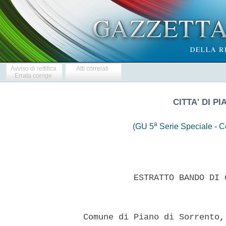
Avviso di rettifica
Atti correlati
Errata corrige
CITTA' DI P
a
(GU 5
Serie Speciale - Co
            ESTRATTO BANDO DI 
  Comune di Piano di Sorrento,