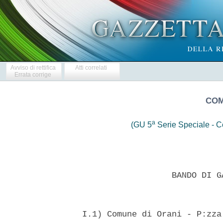
Avviso di rettifica
Atti correlati
Errata corrige
COM
a
(GU 5
Serie Speciale - Co
                    BANDO DI G
  I.1) Comune di Orani - P:zza