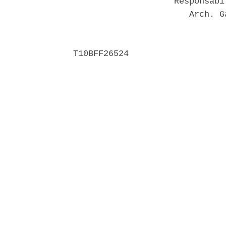
                    Responsabi
                       Arch. G