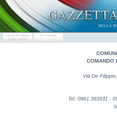
Avviso di rettifica
Atti correlati
Errata corrige
COMUNE
COMANDO P
Via De Filippi
Tel. 0961.393931 - 
s