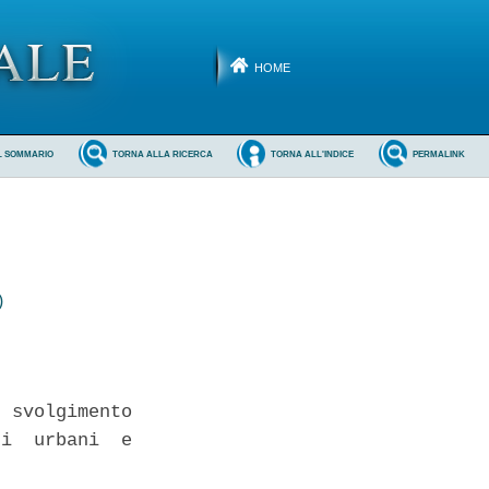
HOME
L SOMMARIO
TORNA ALLA RICERCA
TORNA ALL'INDICE
PERMALINK
)
 svolgimento

i  urbani  e
