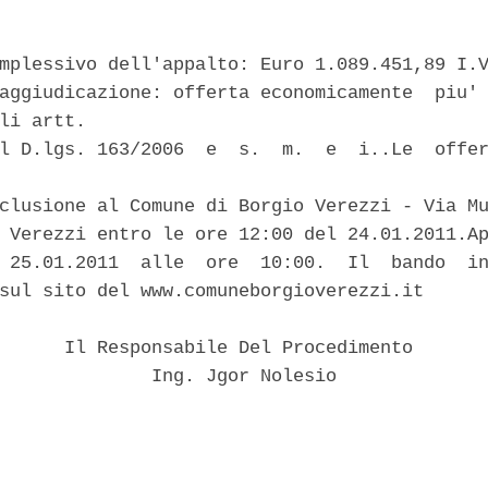
mplessivo dell'appalto: Euro 1.089.451,89 I.V
aggiudicazione: offerta economicamente  piu' 
li artt. 

l D.lgs. 163/2006  e  s.  m.  e  i..Le  offer


clusione al Comune di Borgio Verezzi - Via Mu
 Verezzi entro le ore 12:00 del 24.01.2011.Ap
 25.01.2011  alle  ore  10:00.  Il  bando  in
sul sito del www.comuneborgioverezzi.it 

      Il Responsabile Del Procedimento 

              Ing. Jgor Nolesio 
