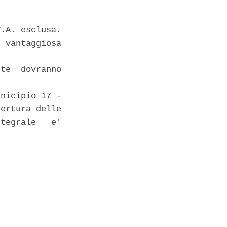
.A. esclusa.

 vantaggiosa

te  dovranno

nicipio 17 -

ertura delle

tegrale   e'
