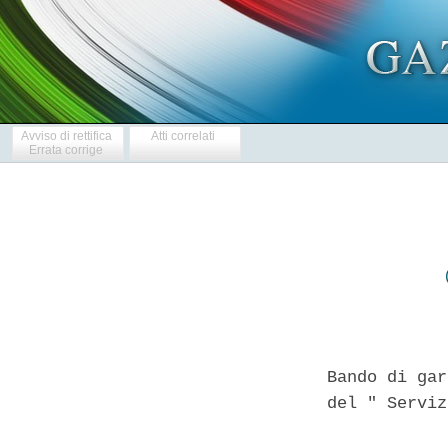
Avviso di rettifica
Atti correlati
Errata corrige
Bando di gar
del " Serviz
            