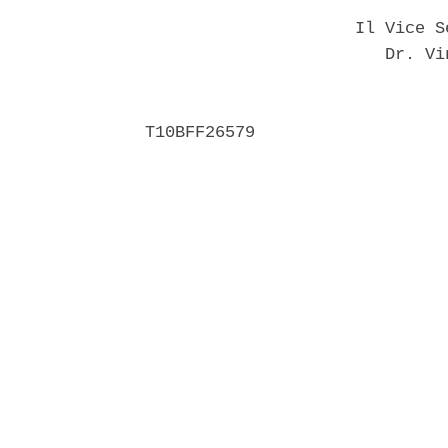
                     Il Vice S
                        Dr. Vi