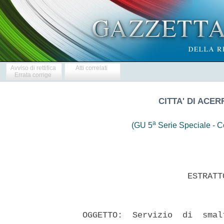
Avviso di rettifica
Atti correlati
Errata corrige
CITTA' DI ACER
a
(GU 5
Serie Speciale - Co
                       ESTRATT
  OGGETTO:  Servizio  di  smal