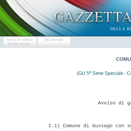
Avviso di rettifica
Atti correlati
Errata corrige
COMU
a
(GU 5
Serie Speciale - Co
                   Avviso di g
  I.1) Comune di Gussago con s