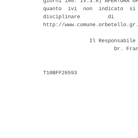
giorni 180. IV.3.8) APERTURA OF
quanto  ivi  non  indicato  si 
disciplinare         di        
http://www.comune.orbetello.gr.
               Il Responsabile 
                       Dr. Fran