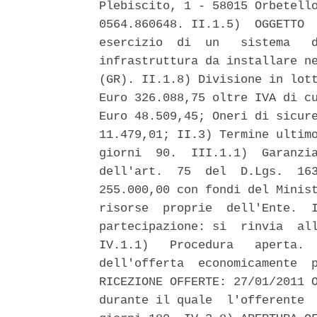
Plebiscito, 1 - 58015 Orbetello
0564.860648. II.1.5)  OGGETTO  
esercizio  di  un   sistema   d
infrastruttura da installare ne
(GR). II.1.8) Divisione in lott
Euro 326.088,75 oltre IVA di cu
Euro 48.509,45; Oneri di sicure
11.479,01; II.3) Termine ultimo
giorni  90.  III.1.1)  Garanzia
dell'art.  75  del  D.Lgs.  163
255.000,00 con fondi del Minist
risorse  proprie  dell'Ente.  I
partecipazione: si  rinvia  all
IV.1.1)   Procedura   aperta.  
dell'offerta  economicamente  p
RICEZIONE OFFERTE: 27/01/2011 O
durante il quale  l'offerente  