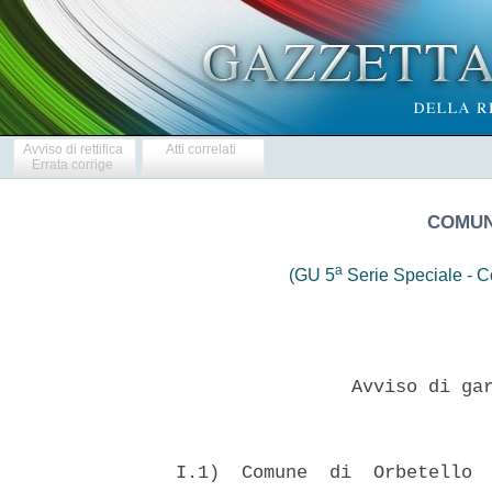
Avviso di rettifica
Atti correlati
Errata corrige
COMUN
a
(GU 5
Serie Speciale - Co
                  Avviso di gar
  I.1)  Comune  di  Orbetello  