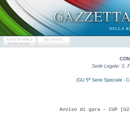
Avviso di rettifica
Atti correlati
Errata corrige
COM
Sede Legale: S. 
a
(GU 5
Serie Speciale - Co
      Avviso di gara - CUP [G2