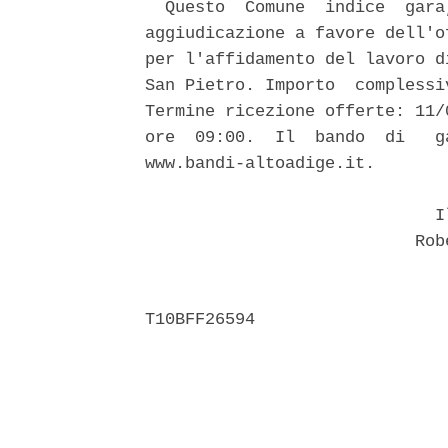
  Questo  Comune  indice  gara
aggiudicazione a favore dell'o
per l'affidamento del lavoro d
San Pietro. Importo  complessi
Termine ricezione offerte: 11/
ore  09:00.  Il  bando  di   g
www.bandi-altoadige.it. 

                             Il
                           Robe