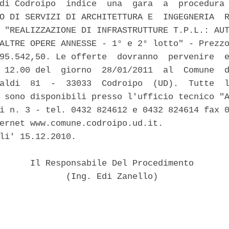
di Codroipo  indice  una  gara  a  procedura 
O DI SERVIZI DI ARCHITETTURA E  INGEGNERIA  R
 "REALIZZAZIONE DI INFRASTRUTTURE T.P.L.: AUT
ALTRE OPERE ANNESSE - 1° e 2° lotto" - Prezzo
95.542,50. Le offerte  dovranno  pervenire  e
 12.00 del  giorno  28/01/2011  al  Comune  d
aldi  81  -  33033  Codroipo  (UD).  Tutte  l
 sono disponibili presso l'ufficio tecnico "A
i n. 3 - tel. 0432 824612 e 0432 824614 fax 0
ernet www.comune.codroipo.ud.it. 

li' 15.12.2010. 

      Il Responsabile Del Procedimento 

             (Ing. Edi Zanello) 
