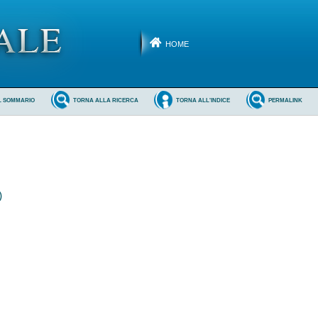
HOME
L SOMMARIO
TORNA ALLA RICERCA
TORNA ALL'INDICE
PERMALINK
)