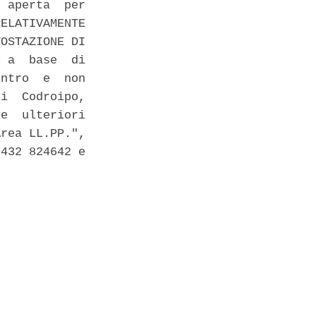
 aperta  per

ELATIVAMENTE

OSTAZIONE DI

 a  base  di

ntro  e  non

i  Codroipo,

e  ulteriori

rea LL.PP.",

432 824642 e
