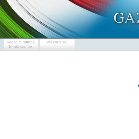
Avviso di rettifica
Atti correlati
Errata corrige
            