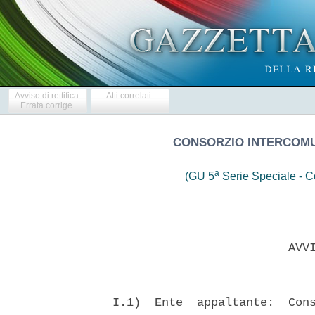
Avviso di rettifica
Atti correlati
Errata corrige
CONSORZIO INTERCOMUN
a
(GU 5
Serie Speciale - Co
                           AVVI
  I.1)  Ente  appaltante:  Cons