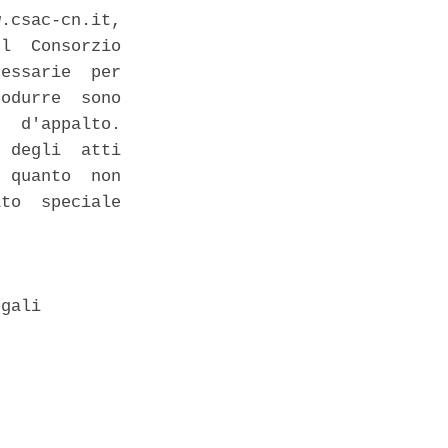
.csac-cn.it,

l  Consorzio

essarie  per

odurre  sono

  d'appalto.

 degli  atti

 quanto  non

to  speciale

gali 
