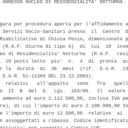
 ANNESSO NUCLEO DI RESIDENZIALITA' NOTTURNA. 
gara per procedura aperta per l'affidamento a
 Servizi Socio-Sanitari presso  il  Centro  D
Riabilitativo di Chiusa Pesio, dimensionato p
 (R.A.F. diurna di tipo A)  di  cui  10  inse
eo di Residenzialita' Notturna  (R.A.F.  resi
. 10 posti letto  piu'  n.  4  di  pronta  ac
r la  durata  di  36  mesi  (rif.  D.G.R.  23
 D.G.R. 51-11389 DEL 23.12.2003). 

  relativi   all'appalto   sono   fra   quell
o  II  B  del  D.  Lgs.  163/06.  Il  valore 
 ammonta ad euro 2.112.500,00, inclusa IVA pe
re), di cui l'importo di euro 2.100.000,00 IV
e l'importo di euro 12.500,00  relativo  ai  
n assoggettati a ribasso. Codice identificati