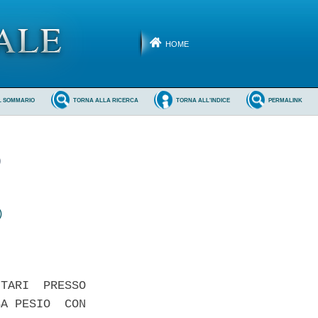
HOME
L SOMMARIO
TORNA ALLA RICERCA
TORNA ALL'INDICE
PERMALINK
)
)
TARI  PRESSO

A PESIO  CON
