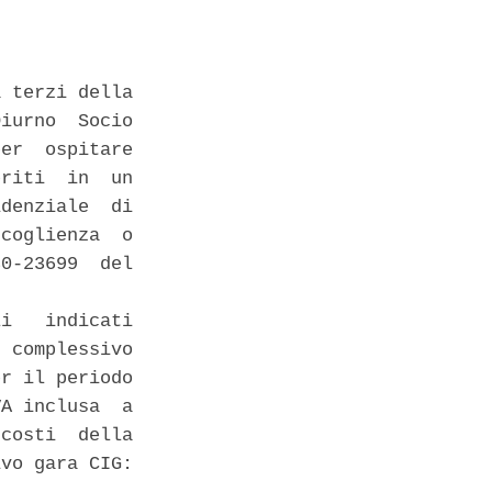


 terzi della

iurno  Socio

er  ospitare

riti  in  un

denziale  di

coglienza  o

0-23699  del

i   indicati

 complessivo

r il periodo

A inclusa  a

costi  della

vo gara CIG:
