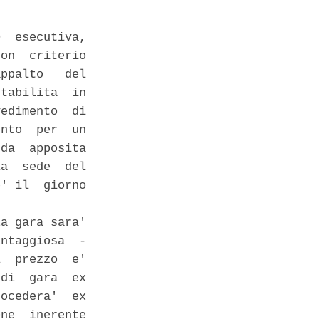
  esecutiva,

on  criterio

ppalto   del

tabilita  in

edimento  di

nto  per  un

da  apposita

a  sede  del

' il  giorno

a gara sara'

ntaggiosa  -

  prezzo  e'

di  gara  ex

ocedera'  ex

ne  inerente
