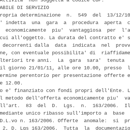
Attivita' non soggetta a Codice CUP. 

ABILE DI SERVIZIO 

ropria determinazione  n.  549  del  13/12/10
' indetta  una  gara  a  procedura  aperta  c
  economicamente  piu'  vantaggiosa  per  l'a
cui all'oggetto. La durata del contratto e' s
 decorrenti dalla  data  indicata  nel  provv
ne, con eventuale possibilita' di  riaffidame
lteriori tre anni.  La  gara  sara'  tenuta  
il giorno 21/01/11, alle ore 10.00, presso  l
ermine perentorio per presentazione offerte e
e 12.00. 

o e' finanziato con fondi propri dell'Ente. L
l metodo dell'offerta economicamente piu'  va
ll'art.  83  del  D.  Lgs.  n.  163/2006.  Il
mediante unico ribasso sull'importo a  base  
D.L.vo n. 163/2006. Offerte  anomale:  si  pr
 2, D. Lgs 163/2006.  Tutta  la  documentazio